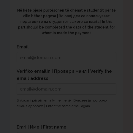
Në këtë pjesë plotësohen të dhënat e studentit për të
cilin bëhet pagesa | Во овој дел се пополнуваат
податоците на студентот за кого се плаќа | In this
part should be completed the data of the student for
whom is made the payment
Email
Verifiko emailin | Провери маил | Verify the
email address
Shkruani përsëri email-in e njejtë | Внесете ја повторно
емаил адресата | Enter the same email again
Emri | Име | First name