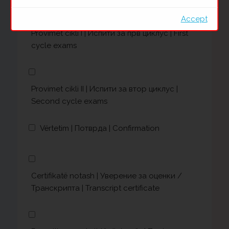
Accept
Provimet cikli I | Испити за прв циклус | First
cycle exams
Provimet cikli II | Испити за втор циклус |
Second cycle exams
Vërtetim | Потврда | Confirmation
Certifikatë notash | Уверение за оценки /
Транскрипта | Transcript certificate