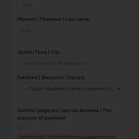
Mbiemri | Презиме | Last name
Qyteti | Град | City
Fakulteti | Факултет | Faculty
Qëllimi i pagesës | Цел на дознака | The
purpose of payment
Aplikim(cikli I,II,transfer)|Апликација(прв,втор