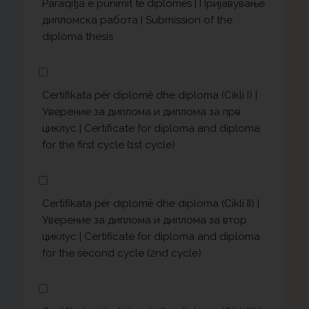
Paraqitja e punimit të diplomës | Пријавување
дипломска работа | Submission of the
diploma thesis
Certifikata për diplomë dhe diploma (Cikli I) |
Уверение за диплома и диплома за прв
циклус | Certificate for diploma and diploma
for the first cycle (1st cycle)
Certifikata për diplomë dhe diploma (Cikli II) |
Уверение за диплома и диплома за втор
циклус | Certificate for diploma and diploma
for the second cycle (2nd cycle)