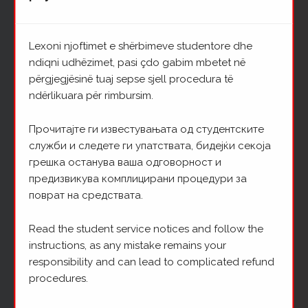
Indeks cikli I / II | Индекс прв / втор циклус |
Index for the first cycle / Index for the second
cycle
Lexoni njoftimet e shërbimeve studentore dhe
ndiqni udhëzimet, pasi çdo gabim mbetet në
përgjegjësinë tuaj sepse sjell procedura të
Indeks cikli III | Индекс трет циклус | Index for
ndërlikuara për rimbursim.
the third cycle
Прочитајте ги известувањата од студентските
служби и следете ги упатствата, бидејќи секоја
грешка останува ваша одговорност и
Taksa për aktivitetet kulturore, sportive dhe
предизвикува комплицирани процедури за
informative | Такса за спортски, културни и
поврат на средствата.
информативни активности | Tax for cultural,
sports and informative activities
Read the student service notices and follow the
instructions, as any mistake remains your
responsibility and can lead to complicated refund
Parlamenti i studentëve | Унија на студенти |
procedures.
Student parliament