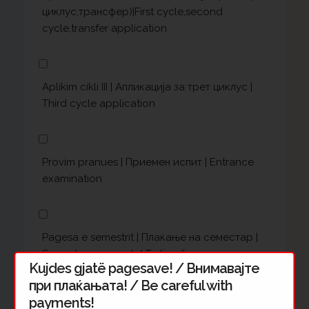
циклус,трансфер)|First cycle,second
cycle,transfer application
Aplikim cikli III | Апликација за трет циклус |
Third cycle application
Provim pranues | Приемен испит | Entrance
examination
Pagesa e semestrit | Плаќање на семестар |
Semester payment / Tuition fee
Kujdes gjatë pagesave! / Внимавајте
при плаќањата! / Be careful with
payments!