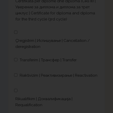
Certifikata për diplomë dhe diploma (Cikli III) |
Уверение за диплома и диплома за трет
циклус | Certificate for diploma and diploma
for the third cycle (3rd cycle)
Ç’regjistrim | Испишување | Cancellation /
deregistration
Transferim | Трансфер | Transfer
Riaktivizim | Реактивизирање | Reactivation
Rikualifikim | Доквалификација |
Requalification